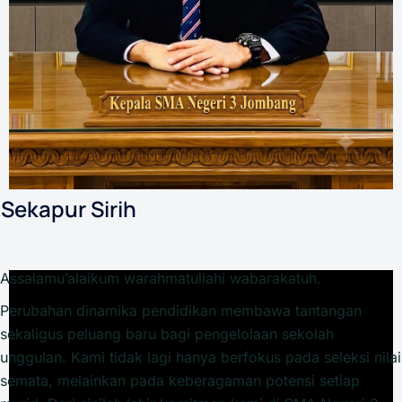
Sekapur Sirih
Assalamu’alaikum warahmatullahi wabarakatuh.
Perubahan dinamika pendidikan membawa tantangan
sekaligus peluang baru bagi pengelolaan sekolah
unggulan. Kami tidak lagi hanya berfokus pada seleksi nilai
semata, melainkan pada keberagaman potensi setiap