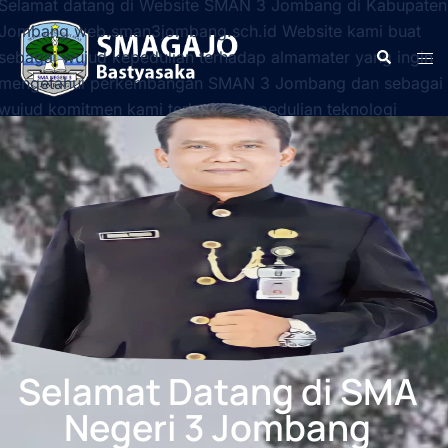
Selamat datang di Website SMAN 3 Jombang di Kabupaten
Jombang web.sman3jombang.sch.id Website kami buat
sebagai wujud kepedulian terhadap almamater yang ingin
mengetahui perkembangan SMAN 3 Jombang dan sebagai
wujud komitmen kami terhadap kepedulian teknologi
informasi dalam dunia pendidikan melalui internet.
Selamat Datang di SMA
Negeri 3 Jombang