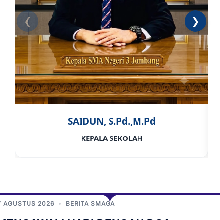
❮
❯
SAIDUN, S.Pd.,M.Pd
KEPALA SEKOLAH
7 AGUSTUS 2026
BERITA SMAGA