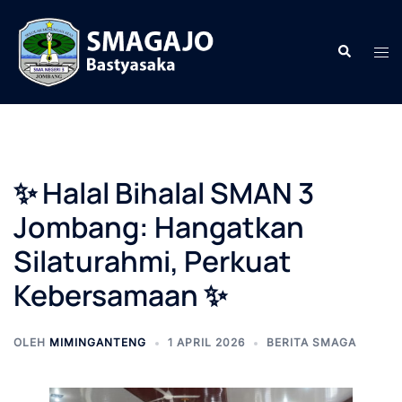
Langsung
ke
Cari
Men
isi
togg
✨ Halal Bihalal SMAN 3
Jombang: Hangatkan
Silaturahmi, Perkuat
Kebersamaan ✨
OLEH
MIMINGANTENG
1 APRIL 2026
BERITA SMAGA