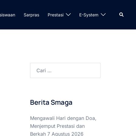
Cari
siswaan
Sarpras
Prestasi
E-System
Cari
untuk:
Berita Smaga
Mengawali Hari dengan Doa,
Menjemput Prestasi dan
Berkah
7 Agustus 2026