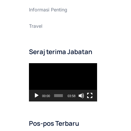
Informasi Penting
Travel
Seraj terima Jabatan
Pemutar
Video
00:00
03:58
Pos-pos Terbaru