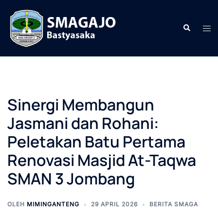
Langsung
ke
Cari
Men
isi
togg
Sinergi Membangun
Jasmani dan Rohani:
Peletakan Batu Pertama
Renovasi Masjid At-Taqwa
SMAN 3 Jombang
OLEH
MIMINGANTENG
29 APRIL 2026
BERITA SMAGA