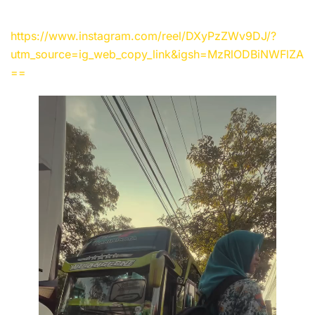
https://www.instagram.com/reel/DXyPzZWv9DJ/?
utm_source=ig_web_copy_link&igsh=MzRlODBiNWFlZA
==