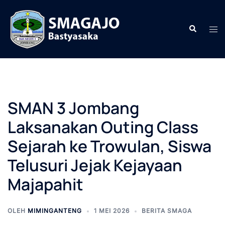
Langsung
ke
Cari
Men
isi
togg
SMAN 3 Jombang
Laksanakan Outing Class
Sejarah ke Trowulan, Siswa
Telusuri Jejak Kejayaan
Majapahit
OLEH
MIMINGANTENG
1 MEI 2026
BERITA SMAGA