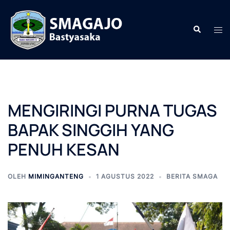
Langsung
ke
Cari
Men
isi
togg
MENGIRINGI PURNA TUGAS
BAPAK SINGGIH YANG
PENUH KESAN
OLEH
MIMINGANTENG
1 AGUSTUS 2022
BERITA SMAGA